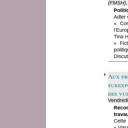
(FMSH), 
Politi
Adler
« Cor
l’Euro
Tina H
« Fic
politi
Discu
Aux fr
surexpo
des vu
Vendred
Recom
trava
Cette
« Visu