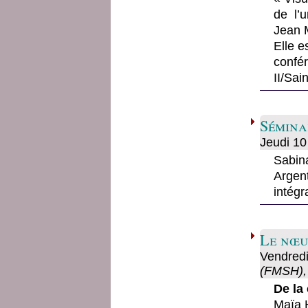
de l’
Jean 
Elle e
conf
II/Sai
Sémina
Jeudi
10 
Sabin
Argent
intégr
Le nœu
Vendred
(FMSH), 
De la
Maïa 