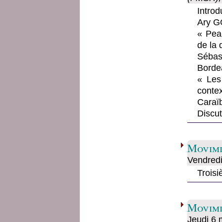
Intro
Ary G
« Peau
de la
Sébas
Borde
« Les
contex
Caraï
Discu
Movimi
Vendred
Troisi
Movimi
Jeudi
6 