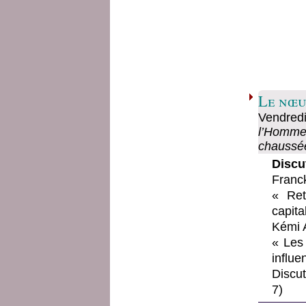
Le nœu
Vendred
l’Homme 
chaussée
Discut
Franck
« Ret
capita
Kémi 
« Les 
influe
Discu
7)