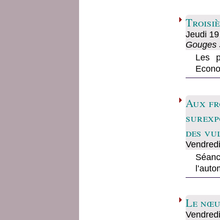
Troisi
Jeudi
19 
Gouges S
Les p
Econo
Aux fr
surexpo
des vu
Vendred
Séanc
l’aut
Le nœu
Vendred