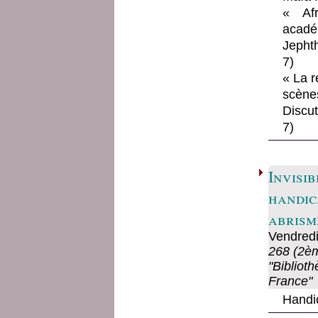
« Afr
acadé
Jephth
7)
« La r
scène
Discu
7)
Invisib
handic
abrism
Vendred
268 (2èm
"Biblioth
France"
Handic