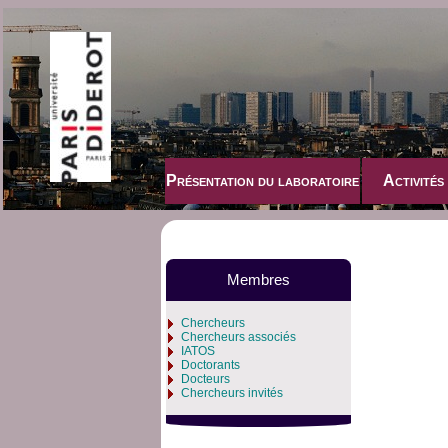
Présentation du laboratoire
Activités
Membres
Chercheurs
Chercheurs associés
IATOS
Doctorants
Docteurs
Chercheurs invités