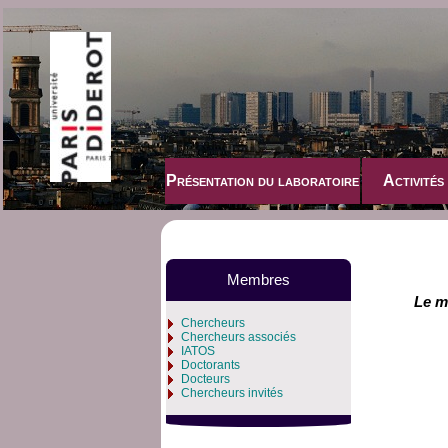
Présentation du laboratoire
Activités
Membres
Le mé
Chercheurs
Chercheurs associés
IATOS
Doctorants
Docteurs
Chercheurs invités