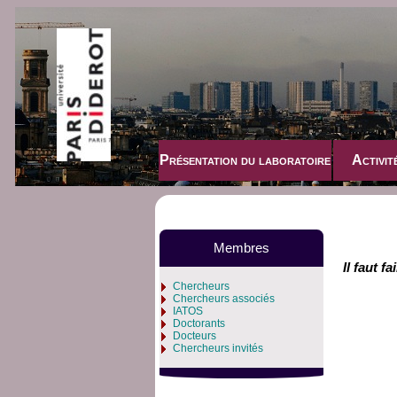
Présentation du laboratoire
Activit
Membres
Il faut f
Chercheurs
Chercheurs associés
IATOS
Doctorants
Docteurs
Chercheurs invités