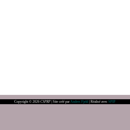
Copyright © 2026
CSPRP
| Site créé par
Anders Fjeld
| Réalisé avec
SPIP