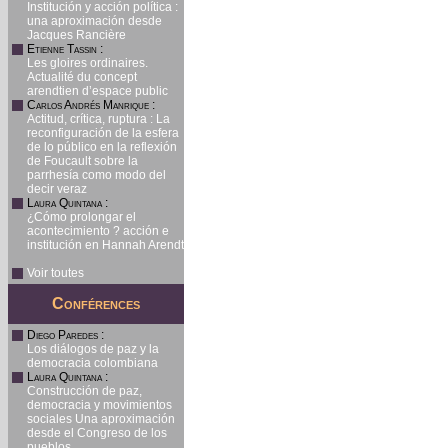
Institución y acción política :
una aproximación desde
Jacques Rancière
Etienne Tassin
:
Les gloires ordinaires.
Actualité du concept
arendtien d’espace public
Carlos Andrés Manrique
:
Actitud, crítica, ruptura : La
reconfiguración de la esfera
de lo público en la reflexión
de Foucault sobre la
parrhesía como modo del
decir veraz
Laura Quintana
:
¿Cómo prolongar el
acontecimiento ? acción e
institución en Hannah Arendt
Voir toutes
Conférences
Diego Paredes
:
Los diálogos de paz y la
democracia colombiana
Laura Quintana
:
Construcción de paz,
democracia y movimientos
sociales Una aproximación
desde el Congreso de los
pueblos