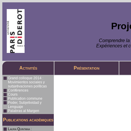
Pro
Comprendre la s
Expériences et c
Activités
Présentation
Grand colloque 2014 :
Movimientos sociales y
subjetivaciones políticas
Conférences
Cours
Publication commune
Poder, Subjetividad y
Lenguaje
Palabras al Margen
Publications académiques
Laura Quintana
: