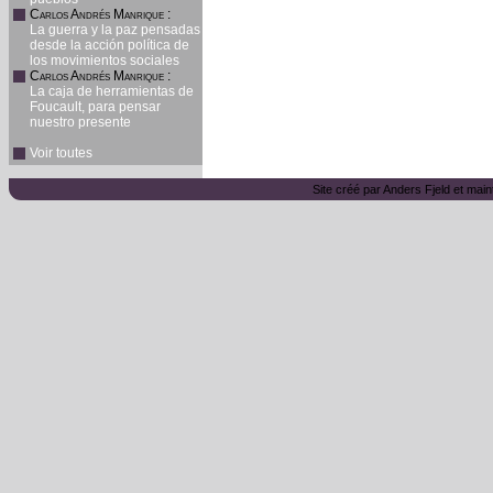
Carlos Andrés Manrique
:
La guerra y la paz pensadas
desde la acción política de
los movimientos sociales
Carlos Andrés Manrique
:
La caja de herramientas de
Foucault, para pensar
nuestro presente
Voir toutes
Site créé par Anders Fjeld et main