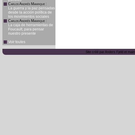
Carlos Andrés Manrique
:
La guerra y la paz pensadas
desde la acción política de
los movimientos sociales
Carlos Andrés Manrique
:
La caja de herramientas de
Foucault, para pensar
nuestro presente
Voir toutes
Site créé par Anders Fjeld et main