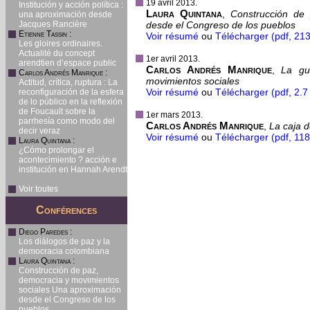
19 avril 2013.
Institución y acción política :
Laura Quintana
,
Construcción de
una aproximación desde
Jacques Rancière
desde el Congreso de los pueblos
Etienne Tassin
:
Voir résumé
ou
Télécharger (pdf, 213
Les gloires ordinaires.
Actualité du concept
1er avril 2013.
arendtien d’espace public
Carlos Andrés Manrique
,
La gu
Carlos Andrés Manrique
:
movimientos sociales
Actitud, crítica, ruptura : La
Voir résumé
ou
Télécharger (pdf, 2.7
reconfiguración de la esfera
de lo público en la reflexión
de Foucault sobre la
1er mars 2013.
parrhesía como modo del
Carlos Andrés Manrique
,
La caja 
decir veraz
Voir résumé
ou
Télécharger (pdf, 118
Laura Quintana
:
¿Cómo prolongar el
acontecimiento ? acción e
institución en Hannah Arendt
Voir toutes
Conférences
Diego Paredes
:
Los diálogos de paz y la
democracia colombiana
Laura Quintana
:
Construcción de paz,
democracia y movimientos
sociales Una aproximación
desde el Congreso de los
pueblos