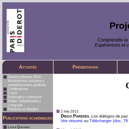
Pro
Comprendre la s
Expériences et c
Activités
Présentation
Grand colloque 2014 :
Movimientos sociales y
subjetivaciones políticas
Conférences
Cours
Publication commune
Poder, Subjetividad y
Lenguaje
Palabras al Margen
2 mai 2013.
Diego Paredes
,
Los diálogos de paz
Publications académiques
Voir résumé
ou
Télécharger (doc, 78
Laura Quintana
: